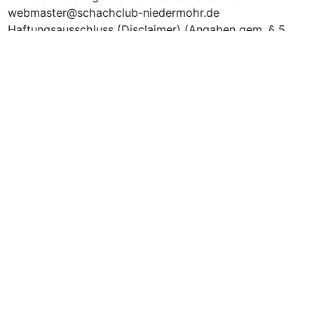
webmaster@schachclub-niedermohr.de
Haftungsausschluss (Disclaimer) (Angaben gem. § 5
TMG) Haftung für Inhalte Die Inhalte unserer Seiten
wurden mit größter Sorgfalt erstellt. Für die Richtigkeit,
Vollständigkeit und Aktualität der Inhalte können wir
jedoch keine Gewähr übernehmen. Als Diensteanbieter
sind…
Februar 9, 2016
←
Neuere Beiträge
Ältere Beiträge
→
Partner und Schachfreunde:
Schachjugend Pfalz
Pfälzischer Schachbund
Schachbund Rheinland-Pfalz