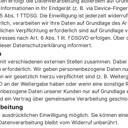
n erfolgt die Datenverarbeitung außerdem auf Grundla
nformationen in Ihr Endgerät (z. B. via Device-Fingerp
Abs. 1 TTDSG. Die Einwilligung ist jederzeit widerruf
ch, verarbeiten wir Ihre Daten auf Grundlage des Art.
tlichen Verpflichtung erforderlich sind auf Grundlage 
sses nach Art. 6 Abs. 1 lit. f DSGVO erfolgen. Über di
ieser Datenschutzerklärung informiert.
n
mit verschiedenen externen Stellen zusammen. Dabei i
 erforderlich. Wir geben personenbezogene Daten nur 
nn wir gesetzlich hierzu verpflichtet sind (z. B. Weit
SGVO an der Weitergabe haben oder wenn eine sonstige
enbezogene Daten unserer Kunden nur auf Grundlage e
rd ein Vertrag über gemeinsame Verarbeitung geschlo
rbeitung
ausdrücklichen Einwilligung möglich. Sie können eine b
Datenverarbeitung bleibt vom Widerruf unberührt.