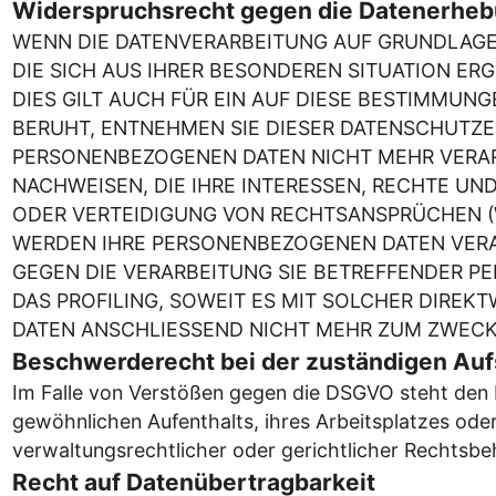
Widerspruchsrecht gegen die Datenerhebu
WENN DIE DATENVERARBEITUNG AUF GRUNDLAGE VO
DIE SICH AUS IHRER BESONDEREN SITUATION E
DIES GILT AUCH FÜR EIN AUF DIESE BESTIMMUN
BERUHT, ENTNEHMEN SIE DIESER DATENSCHUTZE
PERSONENBEZOGENEN DATEN NICHT MEHR VERAR
NACHWEISEN, DIE IHRE INTERESSEN, RECHTE U
ODER VERTEIDIGUNG VON RECHTSANSPRÜCHEN (WI
WERDEN IHRE PERSONENBEZOGENEN DATEN VERAR
GEGEN DIE VERARBEITUNG SIE BETREFFENDER P
DAS PROFILING, SOWEIT ES MIT SOLCHER DIRE
DATEN ANSCHLIESSEND NICHT MEHR ZUM ZWECKE
Beschwerde­recht bei der zuständigen Auf
Im Falle von Verstößen gegen die DSGVO steht den B
gewöhnlichen Aufenthalts, ihres Arbeitsplatzes od
verwaltungsrechtlicher oder gerichtlicher Rechtsbeh
Recht auf Daten­übertrag­barkeit