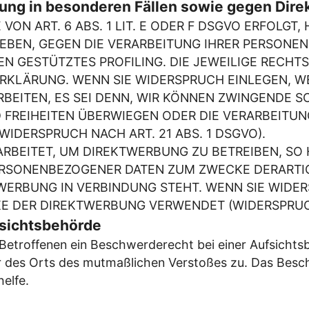
ng in besonderen Fällen sowie gegen Dire
N ART. 6 ABS. 1 LIT. E ODER F DSGVO ERFOLGT, 
RGEBEN, GEGEN DIE VERARBEITUNG IHRER PERSON
GEN GESTÜTZTES PROFILING. DIE JEWEILIGE RECH
RKLÄRUNG. WENN SIE WIDERSPRUCH EINLEGEN, W
BEITEN, ES SEI DENN, WIR KÖNNEN ZWINGENDE 
ND FREIHEITEN ÜBERWIEGEN ODER DIE VERARBEIT
DERSPRUCH NACH ART. 21 ABS. 1 DSGVO).
BEITET, UM DIREKTWERBUNG ZU BETREIBEN, SO H
ERSONENBEZOGENER DATEN ZUM ZWECKE DERARTIG
KTWERBUNG IN VERBINDUNG STEHT. WENN SIE WID
 DER DIREKTWERBUNG VERWENDET (WIDERSPRUCH 
sichts­behörde
etroffenen ein Beschwerderecht bei einer Aufsichtsb
er des Orts des mutmaßlichen Verstoßes zu. Das Bes
elfe.